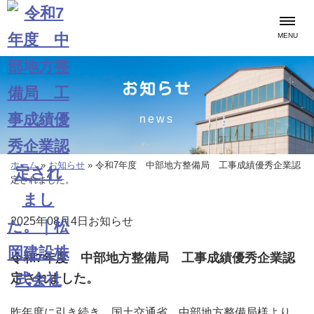
MENU
お知らせ
news
ホーム
»
お知らせ
»
令和7年度 中部地方整備局 工事成績優秀企業認
定されました。
2025年08月4日
お知らせ
令和7年度 中部地方整備局 工事成績優秀企業認
定されました。
昨年度に引き続き、国土交通省 中部地方整備局様より、