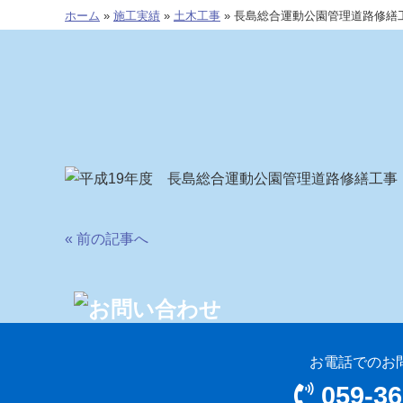
ホーム
»
施工実績
»
土木工事
»
長島総合運動公園管理道路修繕
« 前の記事へ
お電話でのお
059-36