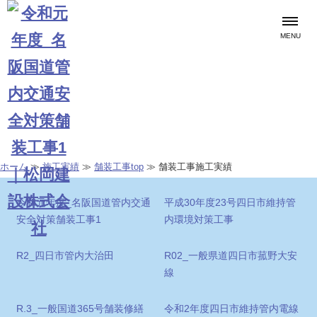
MENU
施工実績
舗装工事
ホーム
≫
施工実績
≫
舗装工事top
≫
舗装工事施工実績
令和元年度_名阪国道管内交通
平成30年度23号四日市維持管
安全対策舗装工事1
内環境対策工事
R2_四日市管内大治田
R02_一般県道四日市菰野大安
線
R.3_一般国道365号舗装修繕
令和2年度四日市維持管内電線